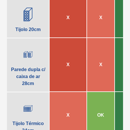
X
X
Tijolo 20cm
X
X
Parede dupla c/
caixa de ar
28cm
X
OK
Tijolo Térmico