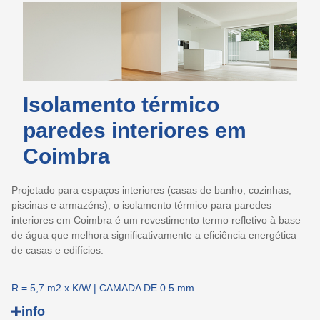
Corrige pequenas fissuras e aumenta a durabilidade das
fachadas.
Melhora a eficiência energética do edifício.
Características:
Acabamento excecional: é um revestimento mate que pode
Isolamento térmico
ser colorido com um espectro de 2500 pigmentos
BAUTER®. A sua estrutura permite um acabamento
paredes interiores em
estético excecional.
Coimbra
Ultra flexível: cria um revestimento muito flexível que
corrige pequenas fissuras ou microfissuras e evita o seu
reaparecimento.
Projetado para espaços interiores (casas de banho, cozinhas,
Balanço de energia: melhora o balanço energético do
piscinas e armazéns), o isolamento térmico para paredes
edifício e decora as fachadas.
interiores em Coimbra é um revestimento termo refletivo à base
Principais aplicações:
de água que melhora significativamente a eficiência energética
de casas e edifícios.
O isolamento térmico exterior é ideal para fachadas de edifícios
residenciais (moradias e apartamentos) e para fachadas de
R = 5,7 m2 x K/W | CAMADA DE 0.5 mm
edifícios comerciais e públicos.
info
Propriedades: