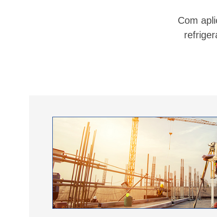
Com aplic
refrige