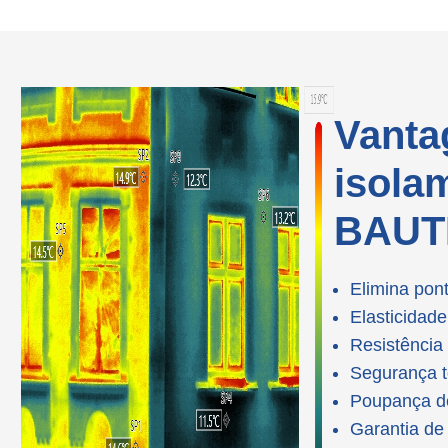
Vanta
isola
BAUT
Elimina pon
Elasticidad
Resistência
Segurança to
Poupança d
Garantia de