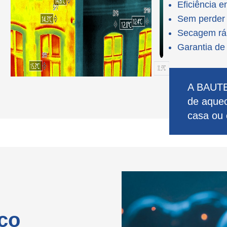
Eficiência e
Sem perder 
Secagem ráp
Garantia de
A BAUTE
de aquec
casa ou
co