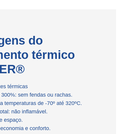
gens do
mento térmico
ER®
tes térmicas
e 300%: sem fendas ou rachas.
 a temperaturas de -70º até 320ºC.
tal: não inflamável.
e espaço.
 economia e conforto.