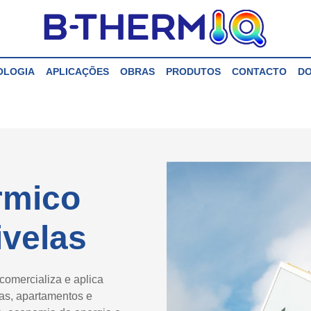
OLOGIA
APLICAÇÕES
OBRAS
PRODUTOS
CONTACTO
D
rmico
velas
omercializa e aplica
as, apartamentos e