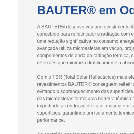
BAUTER® em Od
A BAUTER® desenvolveu um revestimento tér
concebido para refletir calor e radiação com e
uma redução significativa no consumo energét
avançada utiliza microesferas em vácuo, proj
comprimentos de onda da radiação térmica, cr
reflexões que minimiza drasticamente a absor
Com o TSR (Total Solar Reflectance) mais el
revestimentos BAUTER® conseguem refletir a
evitando o sobreaquecimento das superfícies.
das microesferas forma uma barreira térmica a
impedindo a condução de calor, mesmo em co
superfícies, garantindo um isolamento térmico
performance.