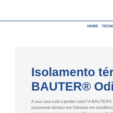
Skip
to
content
HOME
TECN
Isolamento té
BAUTER® Odi
A sua casa está a perder calor? A BAUTER® c
isolamento térmico em Odivelas em residênci