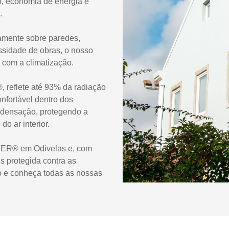
o, economia de energia e
.
tamente sobre paredes,
ssidade de obras, o nosso
 com a climatização.
, reflete até 93% da radiação
nfortável dentro dos
ondensação, protegendo a
o ar interior.
UTER® em Odivelas e, com
 protegida contra as
o e conheça todas as nossas