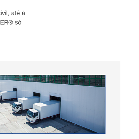
vil, até à
UTER® só