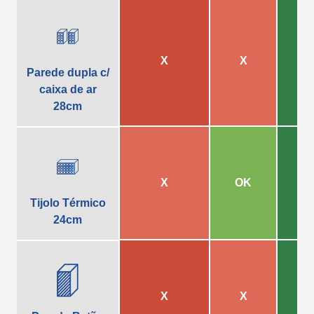
Pode ser usado para revestimentos de telhados, tais como:
feltro para telhados, telhas cerâmicas, painéis e chapa
metálica.
X
X
Parede dupla c/
caixa de ar
28cm
X
OK
Tijolo Térmico
24cm
X
X