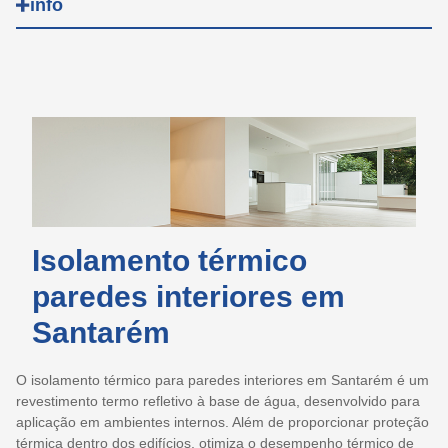
info
Vantagens:
Protege contra a humidade e infiltrações.
Corrige pequenas fissuras e aumenta a durabilidade das
fachadas.
Melhora a eficiência energética do edifício.
Características:
Acabamento excecional: é um revestimento mate que pode
Isolamento térmico
ser colorido com um espectro de 2500 pigmentos
BAUTER®. A sua estrutura permite um acabamento
paredes interiores em
estético excecional.
Santarém
Ultra flexível: cria um revestimento muito flexível que
corrige pequenas fissuras ou microfissuras e evita o seu
reaparecimento.
O isolamento térmico para paredes interiores em Santarém é um
Balanço de energia: melhora o balanço energético do
revestimento termo refletivo à base de água, desenvolvido para
edifício e decora as fachadas.
aplicação em ambientes internos. Além de proporcionar proteção
Principais aplicações:
térmica dentro dos edifícios, otimiza o desempenho térmico de